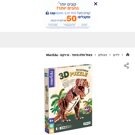
ילדים
פאזלים
פאזל תלת מימד - טי רקס - MierEdu