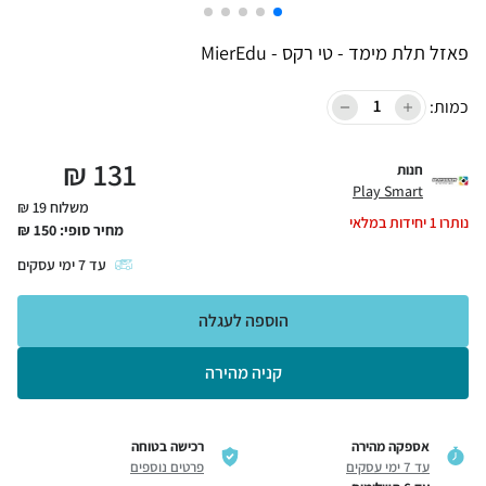
פאזל תלת מימד - טי רקס - MierEdu
כמות:
₪
131
חנות
Play Smart
משלוח 19 ₪
נותרו
1
יחידות במלאי
מחיר סופי:
150
₪
עד
7
ימי עסקים
הוספה לעגלה
קניה מהירה
אספקה מהירה
רכישה בטוחה
עד 7 ימי עסקים
פרטים נוספים