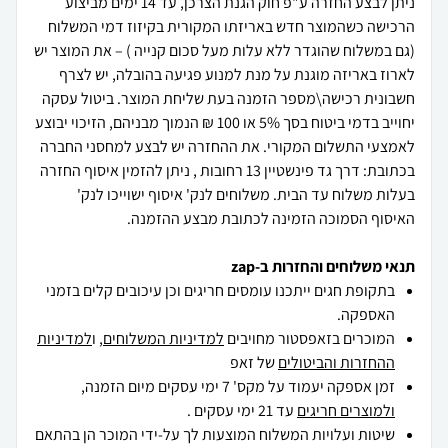
ניתן לבצע החזרה ע"פ חוק הגנת הצרכן, עד 14 ימים מביצוע
הרכישה כשהמוצר חדש באריזתו המקורית בקיזוז דמי המשלוח
(גם במשלוח שהוגדר ללא עלות מעל סכום קנייה ) – את המוצר יש
לארוז באריזה מוגנת על מנת למנוע פגיעה בהובלה, יש לצרף
חשבונית רכישה\מספר הזמנה בעת שליחת המוצר. ביטול עסקה
יחוייב בדמי ביטוח בסך 5% או 100 ₪ הנמוך מבניהם, הזיכוי יבוצע
לאמצעי התשלום המקורי. את ההחזרה יש לבצע למחסני החברה
בכתובת: דרך גד פינשטיין 13 רחובות , ניתן להזמין איסוף החזרה
בעלות משלוח עד הבית. משלוחים לנק' איסוף ישוייכו לנק'
האיסוף הסמוכה הזמינה לכתובת מבצע ההזמנה.
תנאי משלוחים והחזרות ב-zap
בתקופת חגים ייתכנו עומסים חריגים וכן עיכובים קלים בזמני
האספקה.
המוכרים בזאפסטור מחויבים
למדיניות המשלוחים
, ו
למדיניות
ההחזרות והביטולים
של זאפ
זמן אספקה יעמוד על מקס' 7 ימי עסקים מיום הזמנה,
ולמוצרים חריגים
עד 21 ימי עסקים .
שיטות ועלויות המשלוח המוצעות לך על-ידי המוכר הן בהתאם