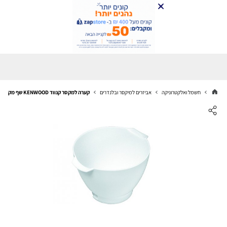
חשמל ואלקטרוניקה
אביזרים למיקסר ובלנדרים
קערה למקסר קנווד KENWOOD שף מקורי !!!