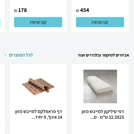
178
454
₪
₪
קנו עכשיו
קנו עכשיו
לכל המוצרים
אביזרים למיקסר ובלנדרים ועוד
דפי סיליקון למייבש מזון
דף פראפלקס למייבש מזון
32.5X25 ס"מ - ס...
14 אינץ', 9 יחיד...
.