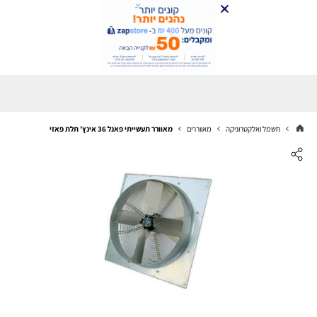
חשמל ואלקטרוניקה
מאווררים
מאוורר תעשייתי פאנל 36 אינץ' תלת פאזי