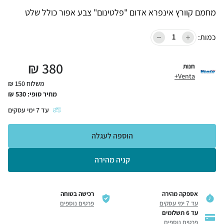
מחמם קוורץ אינפרא אדום "פלטינום" צבע אפור כולל שלט
כמות:
₪
380
חנות
Venta+
משלוח 150 ₪
מחיר סופי:
530
₪
עד
7
ימי עסקים
הוספה לעגלה
קניה מהירה
אספקה מהירה
רכישה בטוחה
עד 7 ימי עסקים
פרטים נוספים
עד 6 תשלומים
פרטים נוספים