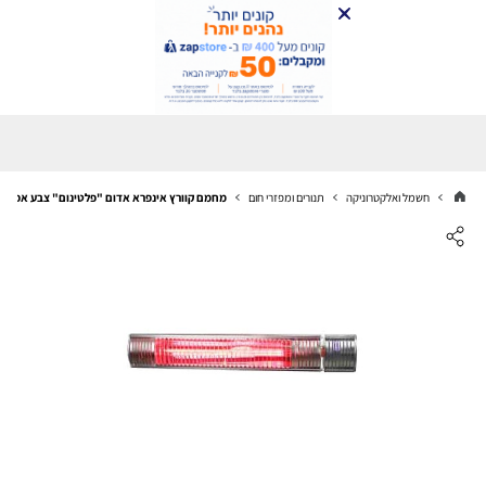
חשמל ואלקטרוניקה
תנורים ומפזרי חום
מחמם קוורץ אינפרא אדום "פלטינום" צבע אפור כ