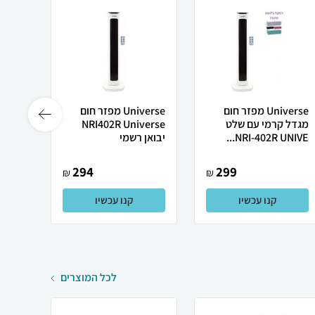
Universe מפזר חום
Universe ‏מפזר חום
מגדל קרמי עם שלט
‏NRI402R Universe
יבואן רשמי
294
299
₪
₪
קנו עכשיו
קנו עכשיו
לכל המוצרים