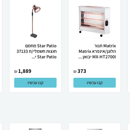
Matrix ‏תנור
Star Patio ‏מחמם
הלוגן/אינפרא Matrix
חוצות ‏חשמלי/ת 37133
MX-HT2700I יבואן ...
Star Patio י...
1,889
373
₪
₪
קנו עכשיו
קנו עכשיו