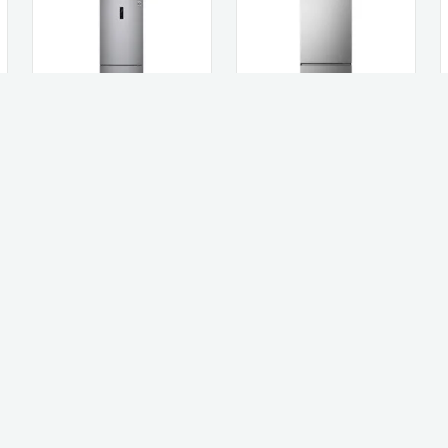
Hisense מקרר ‏מקפיא
LG מקרר מקפיא תחתון
תחתון Hisense RB70-
LG דגם GRB-479BF
SKI יבואן ר...
נירוסטה מוברש...
3,401
5,078
₪
₪
קנו עכשיו
קנו עכשיו