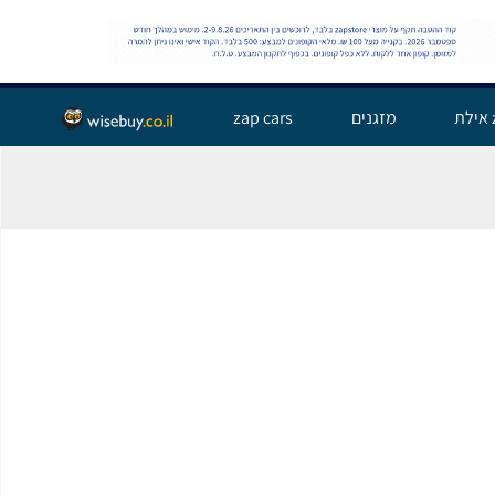
שלום אורח,
התחבר
zap אילת
מזגנים
zap cars