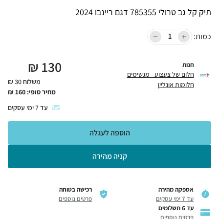
תיק קל גב טרולי 785355 דגם ריינבו 2024
כמות:
₪
130
חנות
חלום של צעצוע - מגשימים
משלוח 30 ₪
חלומות אונליין
מחיר סופי:
160
₪
עד
7
ימי עסקים
הוספה לעגלה
קניה מהירה
אספקה מהירה
רכישה בטוחה
עד 7 ימי עסקים
פרטים נוספים
עד 6 תשלומים
פרטים נוספים