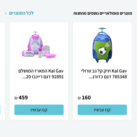
לכל המוצרים
מוצרים פופולאריים נוספים מהחנות
Kal Gav תיק קל גב טרולי
Kal Gav המארז המושלם
785348 דגם כדורג...
92891 דגם ריינבו 20...
5
459
160
₪
₪
קנו עכשיו
קנו עכשיו