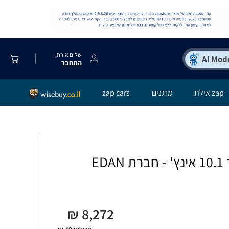
שלום אורח,
התחבר
zap אילת
מזגנים
zap cars
₪
8,272