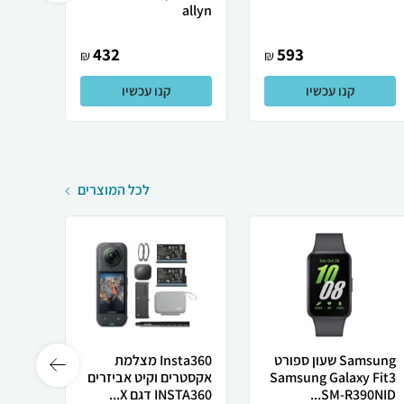
allyn
432
593
₪
₪
קנו עכשיו
קנו עכשיו
לכל המוצרים
Samsung ‏שעון ספורט
Insta360 מצלמת
ocket
Samsung Galaxy Fit3
אקסטרים וקיט אביזרים
3 יבואן רשמי
SM-R390NID...
INSTA360 דגם X...