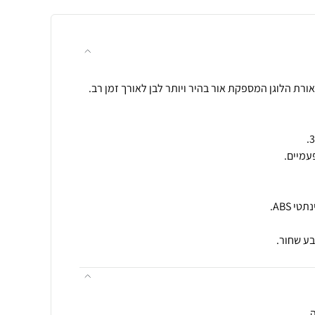
בע שחור.
ה