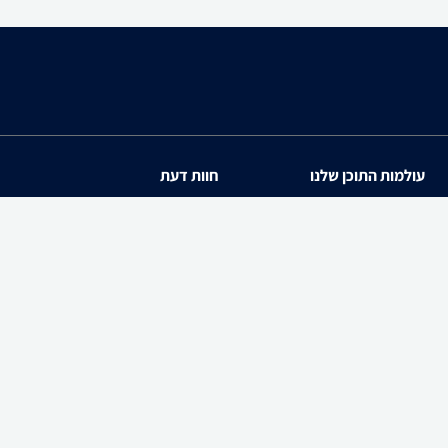
עולמות התוכן שלנו
חוות דעת
תיירות
iPhone 17
סופרמרקטים
Galaxy S26 Ultra SM-S94
מוצרים מבוקשים
iPhone 17 Pro
PowerShot SX740 HS
zap cars
Galaxy S26 SM-S942B/DS
WiseBuy
שיווק לעסקים-zap360
Galaxy A57 SM-A576B/DS
Galaxy S26 Ultra SM-S94
Galaxy Buds4 Pro SM-R640