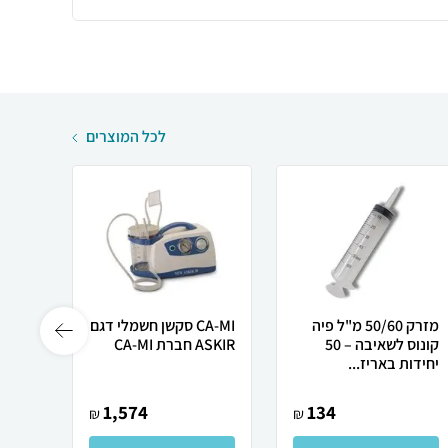
לכל המוצרים
מזרק 50/60 מ"ל פיה
CA-MI סקשן חשמלי דגם
קונוס לשאיבה – 50
ASKIR חברת CA-MI
100 יח' במארז
יחידות באריז...
1,574
134
₪
₪