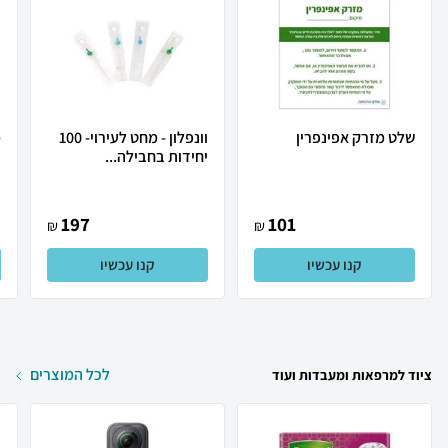
שלט מזרק אפינפרין
וונפלון - מחט לעירוי- 100
יחידות בחבילה...
י
197
101
₪
₪
קנו עכשיו
קנו עכשיו
לכל המוצרים
ציוד למרפאות ומעבדות ועוד