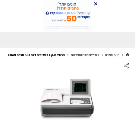
פנאי וספורט
ציוד למרפאות ומעבדות
מכשיר א.ק.ג 3 ערוצים דגם SE3 חברת EDAN