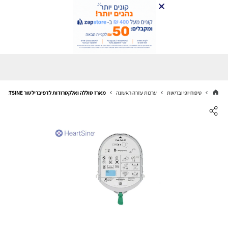
טיפוח יופי ובריאות
ערכות עזרה ראשונה
מארז סוללה ואלקטרודות לדפיברילטור HEARTSINE דגם P350