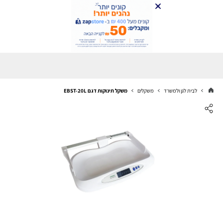
לבית לגן ולמשרד
משקלים
משקל תינוקות דגם EBST-20L