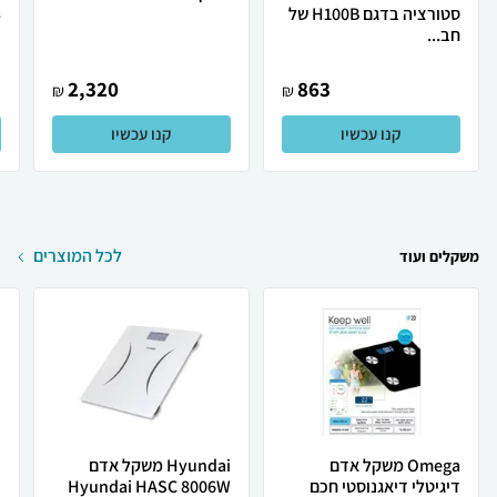
סטורציה בדגם H100B של
3
חב...
2,320
863
₪
₪
קנו עכשיו
קנו עכשיו
לכל המוצרים
משקלים ועוד
Omega משקל אדם
Hyundai משקל אדם
דיגיטלי דיאגנוסטי חכם
Hyundai HASC 8006W
ד