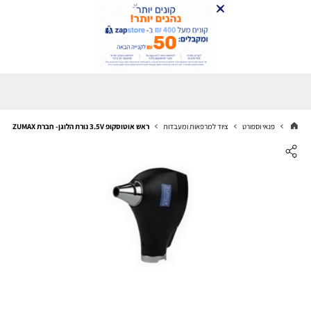
פנאי וספורט
ציוד למרפאות ומעבדות
ראש אוטוסקופ 3.5V נורת הלוגן- חברת ZUMAX זומקס