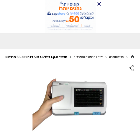
פנאי וספורט
ציוד למרפאות ומעבדות
מכשיר א.ק.ג כולל SIM 4G דגם SE-301 חברת EDAN