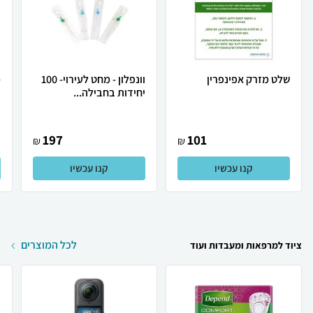
שלט מזרק אפינפרין
וונפלון - מחט לעירוי- 100
יחידות בחבילה...
י
197
101
₪
₪
קנו עכשיו
קנו עכשיו
לכל המוצרים
ציוד למרפאות ומעבדות ועוד