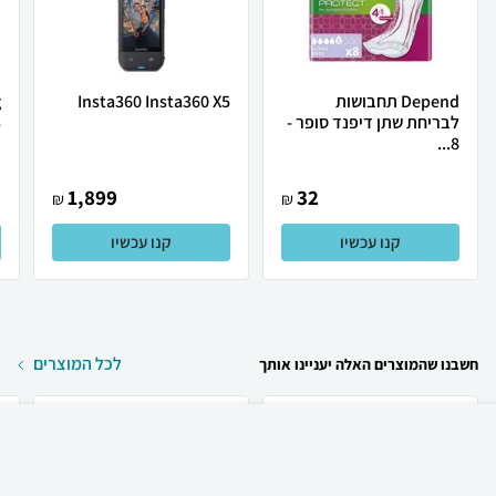
Depend תחבושות
Insta360 Insta360 X5
לבריחת שתן דיפנד סופר -
.
8...
1,899
32
₪
₪
קנו עכשיו
קנו עכשיו
לכל המוצרים
חשבנו שהמוצרים האלה יעניינו אותך
₪
6,868
קניה מהירה
הוספה לעגלה
49 ₪ למשלוח