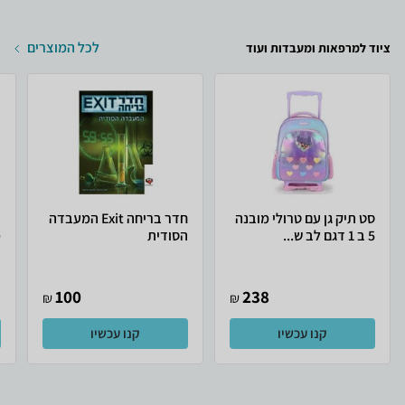
לכל המוצרים
ציוד למרפאות ומעבדות ועוד
סט תיק גן עם טרולי מובנה
חדר בריחה Exit המעבדה
כ
5 ב 1 דגם לב ש...
הסודית
מ
100
238
₪
₪
קנו עכשיו
קנו עכשיו