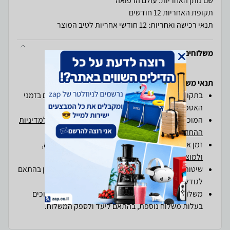
שם נותן האחריות: עולם הרפואה
תקופת האחריות 12 חודשים
תנאי רכישה ואחריות: 12 חודשי אחריות לטיב המוצר
משלוחים והחזרות
תנאי משלוחים והחזרות ב-zap
בתקופת חגים ייתכנו עומסים חריגים וכן עיכובים קלים בזמני
האספקה.
המוכרים בזאפסטור מחויבים
למדיניות המשלוחים
, ו
למדיניות
ההחזרות והביטולים
של זאפ
זמן אספקה יעמוד על מקס' 7 ימי עסקים מיום הזמנה,
ולמוצרים חריגים
עד 21 ימי עסקים .
שיטות ועלויות המשלוח המוצעות לך על-ידי המוכר הן בהתאם
לגודלו ולאופיו של המוצר
משלוחים ליישובים מעבר לקו הירוק עשויים להיות כרוכים
בעלות משלוח נוספת, בהתאם ליעד ולספק המשלוח.