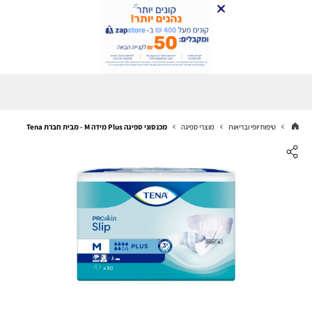
טיפוח יופי ובריאות
מוצרי ספיגה
מכנסוני ספיגה Plus מידה M - מבית חברת Tena