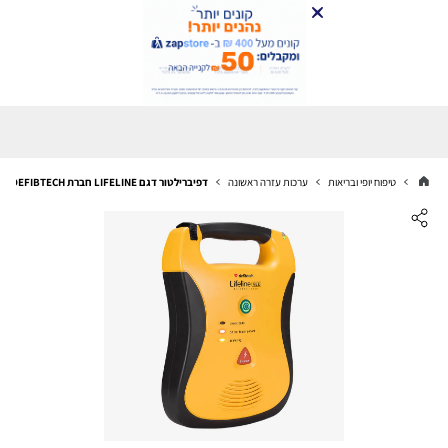
טיפוח יופי ובריאות
ערכות עזרה ראשונה
דפיברילטור דגם LIFELINE חברת DEFIBTECH