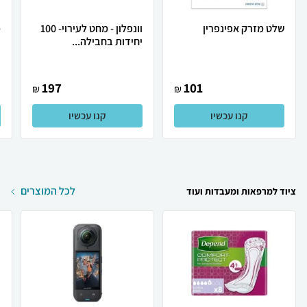
שלט מזרק אפינפרין
וונפלון - מחט לעירוי- 100
יחידות בחבילה...
י
197
101
₪
₪
קנו עכשיו
קנו עכשיו
לכל המוצרים
ציוד למרפאות ומעבדות ועוד