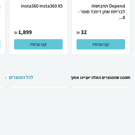
Depend תחבושות
Insta360 Insta360 X5
לבריחת שתן דיפנד סופר -
.
8...
1,899
32
₪
₪
קנו עכשיו
קנו עכשיו
לכל המוצרים
חשבנו שהמוצרים האלה יעניינו אותך
₪
544
קניה מהירה
הוספה לעגלה
49 ₪ למשלוח
Apple טלפון סלולרי
Apple Apple iPhone 17