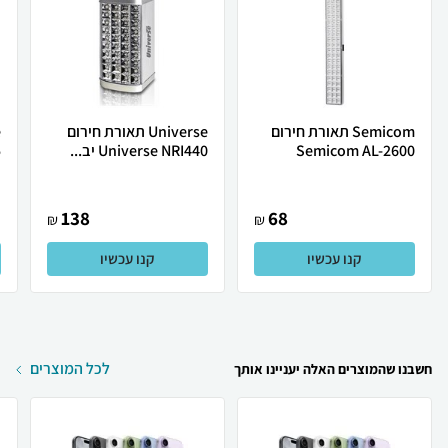
Semicom תאורת חירום
Universe תאורת חירום
Semicom AL-2600
Universe NRI440‎ יב...
.
138
68
₪
₪
קנו עכשיו
קנו עכשיו
לכל המוצרים
חשבנו שהמוצרים האלה יעניינו אותך