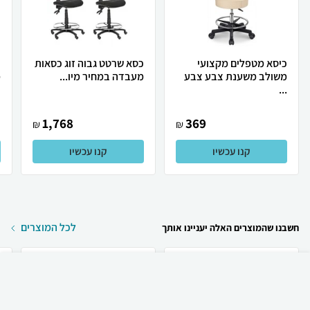
כיסא מטפלים מקצועי
כסא שרטט גבוה זוג כסאות
כ
משולב משענת צבע צבע
מעבדה במחיר מיו...
מ
...
1,768
369
₪
₪
קנו עכשיו
קנו עכשיו
לכל המוצרים
חשבנו שהמוצרים האלה יעניינו אותך
₪
8,070
קניה מהירה
הוספה לעגלה
49 ₪ למשלוח