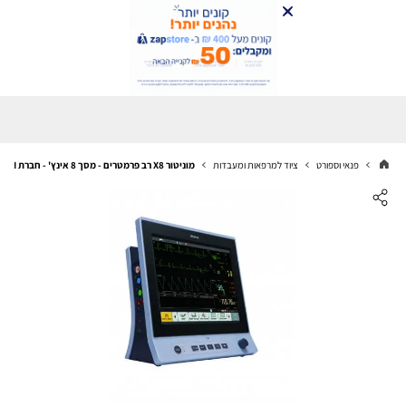
פנאי וספורט
ציוד למרפאות ומעבדות
מוניטור X8 רב פרמטרים - מסך 8 אינץ' - חברת EDAN