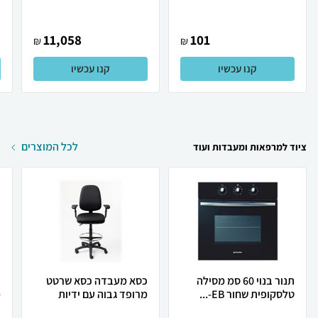
11,058
101
₪
₪
קנו עכשיו
קנו עכשיו
לכל המוצרים
ציוד למרפאות ומעבדות ועוד
תנור בנוי 60 סמ מסילה
כסא מעבדה כסא שרטט
כ
טלסקופית שחור EB-...
מרופד גבוה עם ידיות
מ