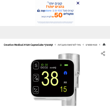
פנאי וספורט
ציוד למרפאות ומעבדות
קפנוגרף CapnoCube חברת Creative Medical