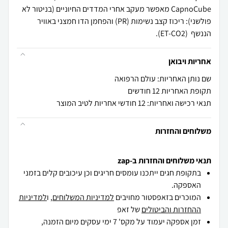
CapnoCube מאפשר מעקב אחרי המדדים החיוניים (בניטור לא
פולשני): ריכוז קצב נשימות (PR) והפחמן הדו חמצני באוויר
הננשף (ET-CO2).
אחריות ויבואן
שם נותן האחריות: עולם הרפואה
תקופת האחריות 12 חודשים
תנאי רכישה ואחריות: 12 חודשי אחריות לטיב המוצר
משלוחים והחזרות
תנאי משלוחים והחזרות ב-zap
בתקופת חגים ייתכנו עומסים חריגים וכן עיכובים קלים בזמני
האספקה.
המוכרים בזאפסטור מחויבים
למדיניות המשלוחים
, ו
למדיניות
ההחזרות והביטולים
של זאפ
זמן אספקה יעמוד על מקס' 7 ימי עסקים מיום הזמנה,