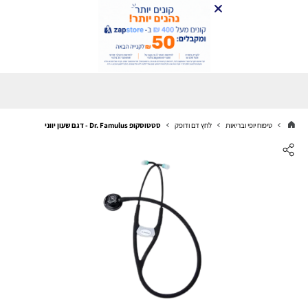
טיפוח יופי ובריאות
לחץ דם ודופק
סטטוסקופ Dr. Famulus - דגם שעון יווני