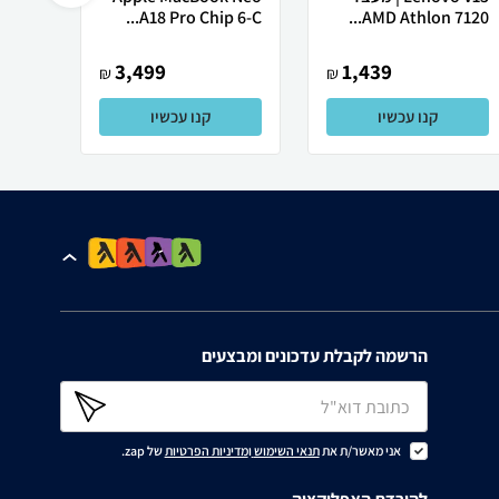
Ultra
A18 Pro Chip 6-C...
AMD Athlon 7120...
3,499
1,439
₪
₪
קנו עכשיו
קנו עכשיו
הרשמה לקבלת עדכונים ומבצעים
אני מאשר/ת את
תנאי השימוש
ו
מדיניות הפרטיות
של zap.