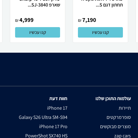
תחתון דגם S...
שארפ SJ-3840...
4,999
7,190
₪
₪
קנו עכשיו
קנו עכשיו
עולמות התוכן שלנו
חוות דעת
תיירות
iPhone 17
סופרמרקטים
Galaxy S26 Ultra SM-S94
מוצרים מבוקשים
iPhone 17 Pro
PowerShot SX740 HS
zap cars