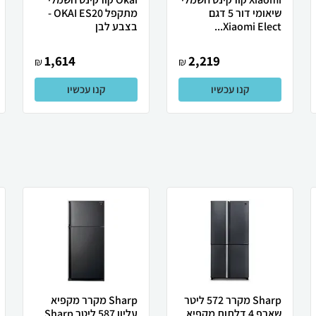
שיאומי דור 5 דגם
מתקפל OKAI ES20 -
Xiaomi Elect...
בצבע לבן
1,614
2,219
₪
₪
קנו עכשיו
קנו עכשיו
Sharp מקרר 572 ליטר
Sharp מקרר מקפיא
שארפ 4 דלתות מקפיא
עליון 587 ליטר Sharp