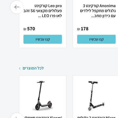
Anonima קורקינט 3
Leo pro קורקינט
גלגלים מתקפל לילדים
פעלולים מקצועי S6 זהב
מתקפל
עם כידון מתכ...
לאו פרו LEO ...
סטיץ
570
178
₪
₪
קנו עכשיו
קנו עכשיו
לכל המוצרים
Micro קורקינט 2 גלגלים
Xiaomi ‏קורקינט חשמלי