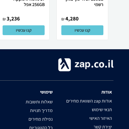
רשמי
256GB אפל
3,236
4,280
₪
₪
קנו עכשיו
קנו עכשיו
אודות
שימושי
השוואת מחירים zap אודות
שאלות ותשובות
תנאי שימוש
מדריך חנויות
האיזור האישי
נפילת מחירים
יצירת קשר
כל הקטגוריות