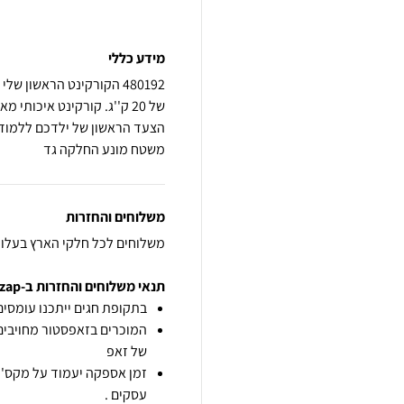
מידע כללי
של 20 ק''ג. קורקינט איכות
הצעד הראשון של ילדכם ללמוד ת
משטח מונע החלקה גד
משלוחים והחזרות
משלוחים לכל חלקי הארץ בעלות של 30 ש"ח עד 35 ש"ח לשליח
תנאי משלוחים והחזרות ב-zap
בתקופת חגים ייתכנו עומסים 
המוכרים בזאפסטור מחויבים
של זאפ
זמן אספקה יעמוד על מקס' 7 ימי עסקים מיום הזמנה,
עסקים .