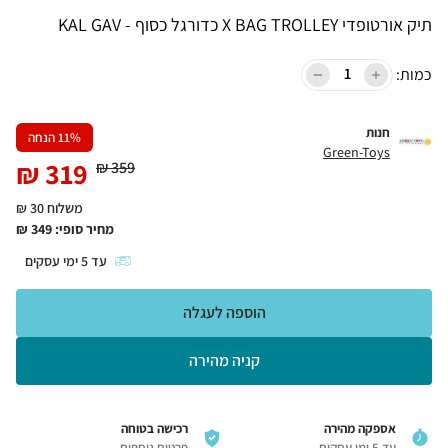
תיק אורטופדי X BAG TROLLEY כדורגל כסוף - KAL GAV
כמות:
חנות
% הנחה
11
Green-Toys
₪
319
₪
359
משלוח 30 ₪
מחיר סופי:
349
₪
עד
5
ימי עסקים
הוספה לעגלה
קניה מהירה
אספקה מהירה
רכישה בטוחה
עד 5 ימי עסקים
פרטים נוספים