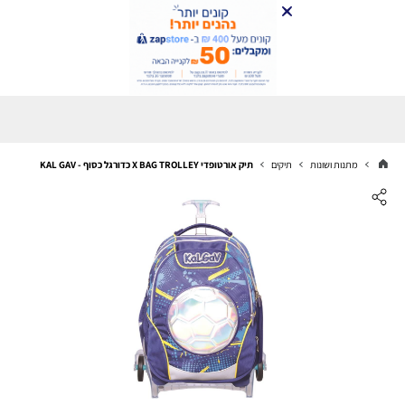
מתנות ושונות
תיקים
תיק אורטופדי X BAG TROLLEY כדורגל כסוף - KAL GAV