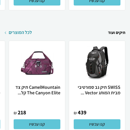
קנו עכשיו
קנו עכשיו
לכל המוצרים
תיקים ועוד
SWISS תיק גב ספורטיבי
CamelMountain תיק צד
ת
מבית המותג Vector ...
The Canyon Elite קל...
e
218
439
₪
₪
קנו עכשיו
קנו עכשיו