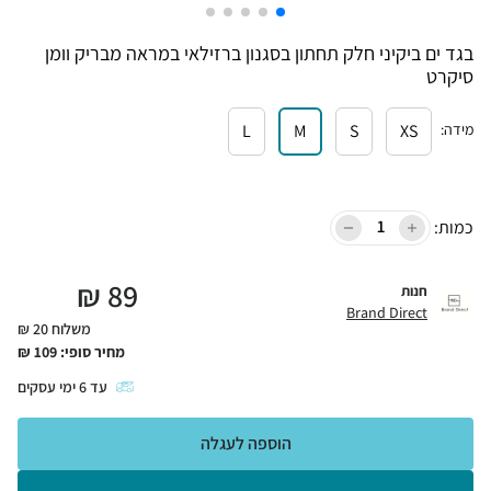
בגד ים ביקיני חלק תחתון בסגנון ברזילאי במראה מבריק וומן
סיקרט
מידה
:
XS
S
M
L
כמות:
₪
89
חנות
Brand Direct
משלוח 20 ₪
מחיר סופי:
109
₪
עד
6
ימי עסקים
הוספה לעגלה