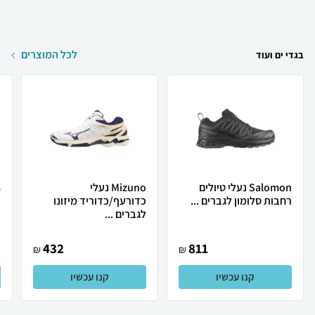
לכל המוצרים
בגדי ים ועוד
Salomon נעלי טיולים
Mizuno נעלי
רחבות סלומון לגברים ...
כדורעף/כדוריד מיזונו
כ
לגברים ...
432
811
₪
₪
קנו עכשיו
קנו עכשיו