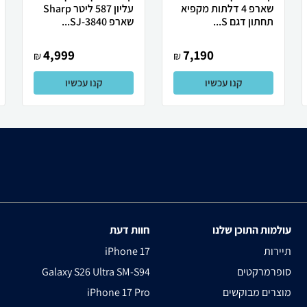
שארפ 4 דלתות מקפיא
עליון 587 ליטר Sharp
תחתון דגם S...
שארפ SJ-3840...
4,999
7,190
₪
₪
קנו עכשיו
קנו עכשיו
עולמות התוכן שלנו
חוות דעת
תיירות
iPhone 17
סופרמרקטים
Galaxy S26 Ultra SM-S94
מוצרים מבוקשים
iPhone 17 Pro