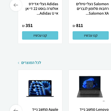
Salomon נעלי טיולים
Adidas נעלי אדידס
רחבות סלומון לגברים
אולטרה בוסט 22 די אן
נאנופ
Salomon XA...
אי Adidas U...
FLEX
T...
351
811
₪
₪
קנו עכשיו
קנו עכשיו
לכל המוצרים
Lenovo מחשב נייד
Apple מחשב נייד
 X50