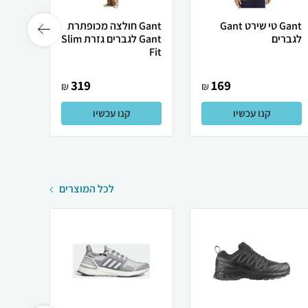
Gant טי שירט Gant
Gant חולצה מכופתרת
לגברים
Gant לגברים גזרת Slim
Nautica ל
Fit
319
169
₪
₪
קנו עכשיו
קנו עכשיו
לכל המוצרים