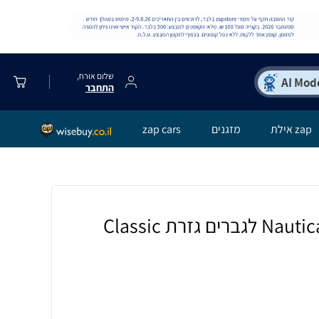
שלום אורח,
התחבר
zap אילת
מזגנים
zap cars
חולצה מכופתרת Nautica לגברים גזרת Classic