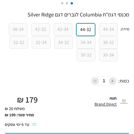
מכנסי דגמ"ח Columbia לגברים דגם Silver Ridge
38-34
42-32
42-34
44-34
מידה
:
44-32
32-32
32-34
34-32
34-34
38-32
30-32
30-34
כמות:
₪
179
חנות
Brand Direct
משלוח 20 ₪
מחיר סופי:
199
₪
עד
6
ימי עסקים