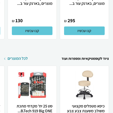
מוצרים, בארנק עור ב...
מוצרים ,בארנק עור ב...
ל
130
295
₪
₪
קנו עכשיו
קנו עכשיו
לכל המוצרים
ציוד לקוסמטיקאיות ומספרות ועוד
כיסא מטפלים מקצועי
סט 25 יח' מקדחי מתכת
משולב משענת צבע צבע
B.Tech 919 Big ONE...
מ