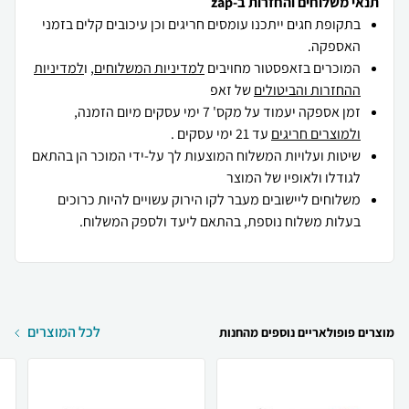
תנאי משלוחים והחזרות ב-zap
בתקופת חגים ייתכנו עומסים חריגים וכן עיכובים קלים בזמני
האספקה.
המוכרים בזאפסטור מחויבים
למדיניות המשלוחים
, ו
למדיניות
ההחזרות והביטולים
של זאפ
זמן אספקה יעמוד על מקס' 7 ימי עסקים מיום הזמנה,
ולמוצרים חריגים
עד 21 ימי עסקים .
שיטות ועלויות המשלוח המוצעות לך על-ידי המוכר הן בהתאם
לגודלו ולאופיו של המוצר
משלוחים ליישובים מעבר לקו הירוק עשויים להיות כרוכים
בעלות משלוח נוספת, בהתאם ליעד ולספק המשלוח.
לכל המוצרים
מוצרים פופולאריים נוספים מהחנות