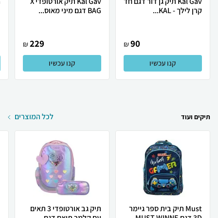
Kal Gav תיק גן דור דגם חד
Kal Gav תיק אורטופדי X
קרן לילך - KAL...
BAG דגם מיני מאוס...
ב
229
90
₪
₪
קנו עכשיו
קנו עכשיו
לכל המוצרים
תיקים ועוד
Must תיק בית ספר גיימר
תיק גב אורטופדי 3 תאים
ת
3D דגם MUST WINNE...
עם קלמר תואם דגם...