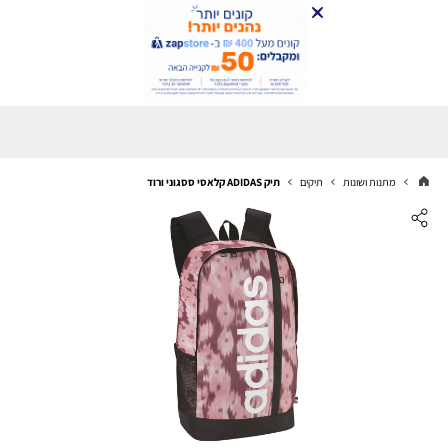
מתנות ושונות
תיקים
תיק ADIDAS קלאסי ססגוני ורוד