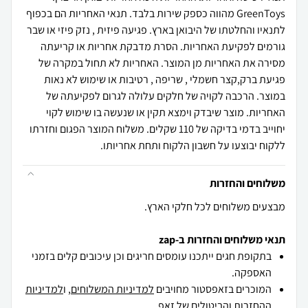
GreenToys מהווה כספק שירות בלבד. תנאי האחריות הם בכפוף
לתנאיו והחלטתו של היבואן בארץ. פגיעה פיזית , נזק פיזי או שבר
גורמים לפקיעת האחריות. הסרת מדבקת אחריות או קריעתה
מסירה את האחריות מן המוצר. האחריות לא תחול במקרה של
פגיעת ברק,קצר חשמלי , שריפה , רטיבות או שימוש לא נאות
במוצר. הרכבה לקויה של חלקים עלולה לגרום לפקיעתה של
האחריות. מוצר שיבדק וימצא תקין או שנעשה בו שימוש לקוי
יחוייב בדמי בדיקה של 110 שקלים. משלוח המוצר הפגום וחזרתו
ללקוח יבוצעו על חשבון הלקוח ותחת אחריותו.
משלוחים והחזרות
מבצעים משלוחים לכל חלקי הארץ.
תנאי משלוחים והחזרות ב-zap
בתקופת חגים ייתכנו עומסים חריגים וכן עיכובים קלים בזמני
האספקה.
המוכרים בזאפסטור מחויבים
למדיניות המשלוחים
, ו
למדיניות
ההחזרות והביטולים
של זאפ