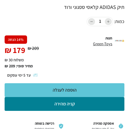
תיק ADIDAS קלאסי ססגוני ורוד
כמות:
חנות
% הנחה
14
Green-Toys
₪
179
₪
209
משלוח 30 ₪
מחיר סופי:
209
₪
עד
5
ימי עסקים
הוספה לעגלה
קניה מהירה
אספקה מהירה
רכישה בטוחה
עד 5 ימי עסקים
פרטים נוספים