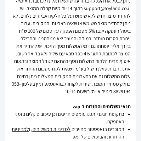
ניתן לבטל את העסקה בהודעה שתשלח אלינו לכתובת האימייל
support@toyland.co.il בתוך 14 יום מיום קבלת המוצר. יש
להחזיר מוצר חדש ללא שימוש ועל כל חלקיו ואביזרים נלווים. לא
ניתן להחזיר מוצר משומש או שאינו באריזתו המקורית. עבור
ביטול העסקה ייגבו 5% מסכום העסקה עד סכום של 100 ש"ח
ויתרת הסכום תוחזר. במידה והמוצר יצא ממחסנינו והחבילה
בדרך אליך יופחתו גם דמי המשלוח מסך הזיכוי. יש להחזיר את
המוצר לכתובת התע"ש 4 כפר סבא עם שליח ולא בדואר רשום.
איסוף מבית הלקוח בתשלום נוסף בהתאם לגודל המוצר ובתאום
אתנו. חברת טוילנד ש.ל בע״מ רשאית לקזז מסכום ההחזר את
עלות המשלוח גם אם בחשבונית המקורית המשלוח ניתן בחינם
כחלק ממחיר המוצר. שירות לקוחות בוואטסאפ זמין בטלפון 053-
8829194 בימים א'-ה' בשעות 10-14
תנאי משלוחים והחזרות ב-zap
בתקופת חגים ייתכנו עומסים חריגים וכן עיכובים קלים בזמני
האספקה.
המוכרים בזאפסטור מחויבים
למדיניות המשלוחים
, ו
למדיניות
ההחזרות והביטולים
של זאפ