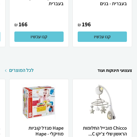
בעברית - בנים
בעברית
ה
ב
166
196
₪
₪
קנו עכשיו
קנו עכשיו
לכל המוצרים
צעצועי תינוקות ועוד
Chicco מובייל החלומות
Hape מגדל קוביות
הראשון שלי צ'יקו C...
מוזיקלי - Hape
מ