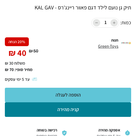
תיק גן נועם לילד דגם פאוור ריינג'רס - KAL GAV
כמות:
חנות
% הנחה
20
Green-Toys
₪
40
₪
50
משלוח 30 ₪
מחיר סופי:
70
₪
עד
5
ימי עסקים
הוספה לעגלה
קניה מהירה
אספקה מהירה
רכישה בטוחה
עד 5 ימי עסקים
פרטים נוספים