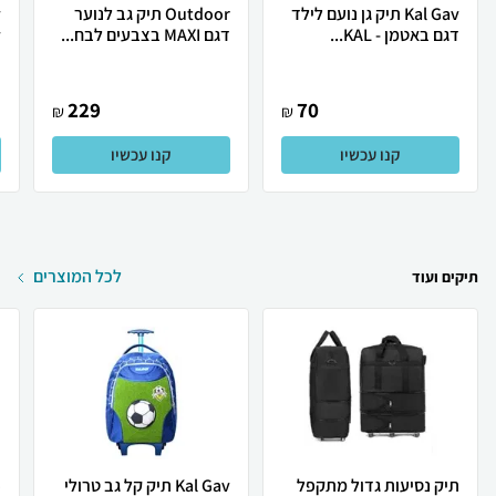
Kal Gav תיק גן נועם לילד
Outdoor תיק גב לנוער
דגם באטמן - KAL...
דגם MAXI בצבעים לבח...
y
229
70
₪
₪
קנו עכשיו
קנו עכשיו
לכל המוצרים
תיקים ועוד
תיק נסיעות גדול מתקפל
Kal Gav תיק קל גב טרולי
o