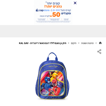
מתנות ושונות
תיקים
תיק גן נועם לילד דגם פאוור ריינג'רס - KAL GAV