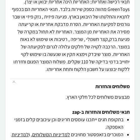
תנאי רכישה ואחריות: האחריות הינה אחריות יבואן או יצרן.
GreenToys מהווה כספק שירות בלבד. תנאי האחריות הם בכפוף
לתנאיו והחלטתו של היבואן בארץ. פגיעה פיזית , נזק פיזי או שבר
גורמים לפקיעת האחריות. הסרת מדבקת אחריות או קריעתה
מסירה את האחריות מן המוצר. האחריות לא תחול במקרה של
פגיעת ברק,קצר חשמלי , שריפה , רטיבות או שימוש לא נאות
במוצר. הרכבה לקויה של חלקים עלולה לגרום לפקיעתה של
האחריות. מוצר שיבדק וימצא תקין או שנעשה בו שימוש לקוי
יחוייב בדמי בדיקה של 110 שקלים. משלוח המוצר הפגום וחזרתו
ללקוח יבוצעו על חשבון הלקוח ותחת אחריותו.
משלוחים והחזרות
מבצעים משלוחים לכל חלקי הארץ.
תנאי משלוחים והחזרות ב-zap
בתקופת חגים ייתכנו עומסים חריגים וכן עיכובים קלים בזמני
האספקה.
המוכרים בזאפסטור מחויבים
למדיניות המשלוחים
, ו
למדיניות