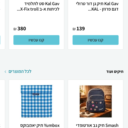
Kal Gav תיק גן דור טרולי
Kal Gav סט לתלמיד
ע
דגם פרוזן - KAL...
לכיתות א-ב X-Fix troll...
YS
380
139
₪
₪
קנו עכשיו
קנו עכשיו
לכל המוצרים
תיקים ועוד
Smash תיק גב אורטופדי
Yumbox תיק יאמבוקס
k