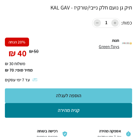
תיק גן נועם חלק נייבי/טורקיז - KAL GAV
כמות:
חנות
% הנחה
20
Green-Toys
₪
40
₪
50
משלוח 30 ₪
מחיר סופי:
70
₪
עד
7
ימי עסקים
הוספה לעגלה
קניה מהירה
אספקה מהירה
רכישה בטוחה
עד 7 ימי עסקים
פרטים נוספים