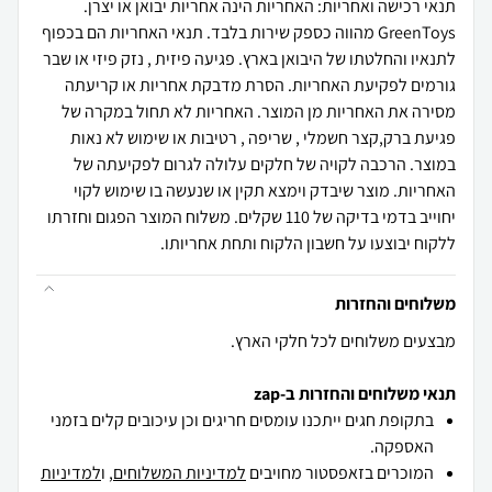
תנאי רכישה ואחריות: האחריות הינה אחריות יבואן או יצרן.
GreenToys מהווה כספק שירות בלבד. תנאי האחריות הם בכפוף
לתנאיו והחלטתו של היבואן בארץ. פגיעה פיזית , נזק פיזי או שבר
גורמים לפקיעת האחריות. הסרת מדבקת אחריות או קריעתה
מסירה את האחריות מן המוצר. האחריות לא תחול במקרה של
פגיעת ברק,קצר חשמלי , שריפה , רטיבות או שימוש לא נאות
במוצר. הרכבה לקויה של חלקים עלולה לגרום לפקיעתה של
האחריות. מוצר שיבדק וימצא תקין או שנעשה בו שימוש לקוי
יחוייב בדמי בדיקה של 110 שקלים. משלוח המוצר הפגום וחזרתו
ללקוח יבוצעו על חשבון הלקוח ותחת אחריותו.
משלוחים והחזרות
מבצעים משלוחים לכל חלקי הארץ.
תנאי משלוחים והחזרות ב-zap
בתקופת חגים ייתכנו עומסים חריגים וכן עיכובים קלים בזמני
האספקה.
המוכרים בזאפסטור מחויבים
למדיניות המשלוחים
, ו
למדיניות