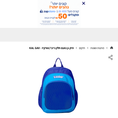
מתנות ושונות
תיקים
תיק גן נועם חלק נייבי/טורקיז - KAL GAV