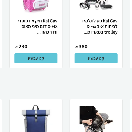
Kal Gav סט לתלמיד
Kal Gav תיק אורטופדי
לכיתות א-ב X-Fix
X-FIX דגם מיני מאוס
trolley במארז מ...
ורוד כהה ...
230
380
₪
₪
קנו עכשיו
קנו עכשיו