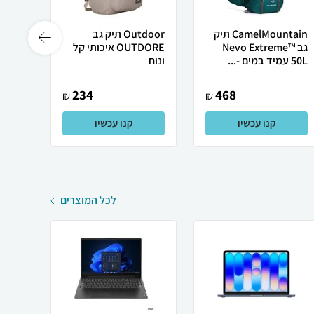
CamelMountain תיק
Outdoor תיק גב
גב Nevo Extreme™
OUTDORE איכותי קל
50L עמיד במים -...
ונוח
Pro עמיד במים ...
234
468
₪
₪
קנו עכשיו
קנו עכשיו
לכל המוצרים