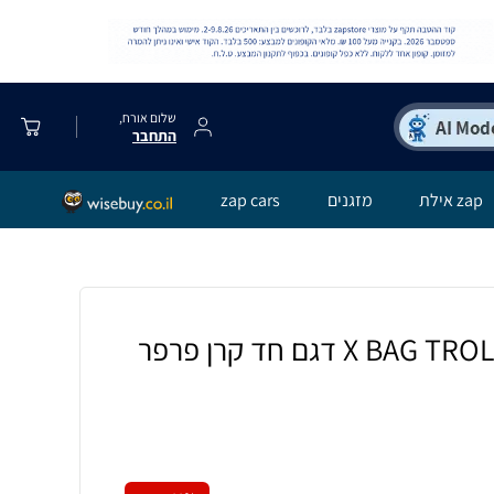
שלום אורח,
התחבר
zap אילת
מזגנים
zap cars
תיק אורטופדי X BAG TROLLEY דגם חד קרן פרפר