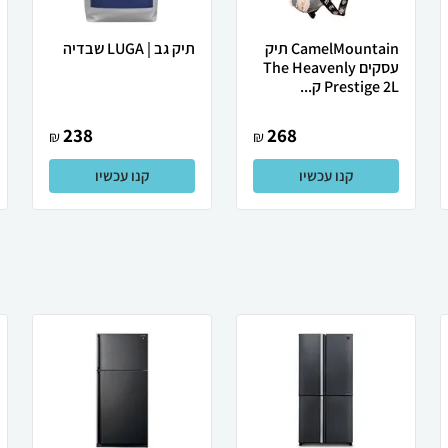
CamelMountain תיק
תיק גב | LUGA שבדיה
עסקים The Heavenly
Prestige 2L ק...
238
268
₪
₪
קנו עכשיו
קנו עכשיו