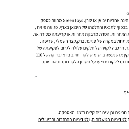
תנאי רכישה ואחריות: האחריות הינה אחריות יבואן או יצרן. GreenToys מהווה כספק
בכפוף לתנאיו והחלטתו של היבואן בארץ. פגיעה פיזית ,
עת האחריות. הסרת מדבקת אחריות או קריעתה מסירה את
א תחול במקרה של פגיעת ברק,קצר חשמלי , שריפה ,
צר. הרכבה לקויה של חלקים עלולה לגרום לפקיעתה של
האחריות. מוצר שיבדק וימצא תקין או שנעשה בו שימוש לקוי יחוייב בדמי בדיקה של 110
רתו ללקוח יבוצעו על חשבון הלקוח ותחת אחריותו.
רץ.
חריגים וכן עיכובים קלים בזמני האספקה.
למדיניות המשלוחים
, ו
למדיניות ההחזרות והביטולים