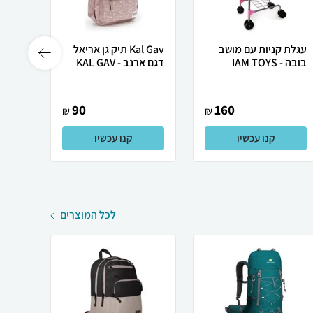
עגלת קניות עם מושב
Kal Gav תיק גן אריאל
בובה - IAM TOYS
דגם ארנב - KAL GAV
גולד - SM.
90
160
₪
₪
קנו עכשיו
קנו עכשיו
לכל המוצרים