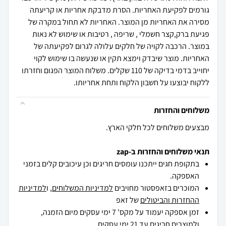
גורמים לפקיעת האחריות. הסרת מדבקת אחריות או קריעתה
מסירה את האחריות מן המוצר. האחריות לא תחול במקרה של
פגיעת ברק,קצר חשמלי , שריפה , רטיבות או שימוש לא נאות
במוצר. הרכבה לקויה של חלקים עלולה לגרום לפקיעתה של
האחריות. מוצר שיבדק וימצא תקין או שנעשה בו שימוש לקוי
יחוייב בדמי בדיקה של 110 שקלים. משלוח המוצר הפגום וחזרתו
ללקוח יבוצעו על חשבון הלקוח ותחת אחריותו.
משלוחים והחזרות
מבצעים משלוחים לכל חלקי הארץ.
תנאי משלוחים והחזרות ב-zap
בתקופת חגים ייתכנו עומסים חריגים וכן עיכובים קלים בזמני
האספקה.
המוכרים בזאפסטור מחויבים
למדיניות המשלוחים
, ו
למדיניות
ההחזרות והביטולים
של זאפ
זמן אספקה יעמוד על מקס' 7 ימי עסקים מיום הזמנה,
ולמוצרים חריגים
עד 21 ימי עסקים .