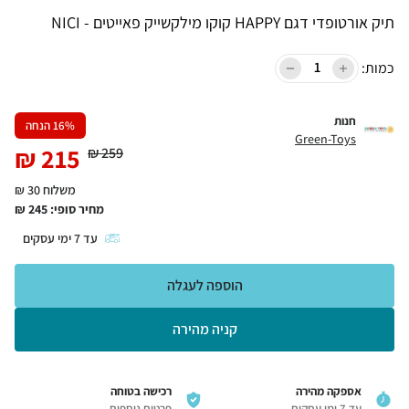
תיק אורטופדי דגם HAPPY קוקו מילקשייק פאייטים - NICI
כמות:
חנות
% הנחה
16
Green-Toys
₪
215
₪
259
משלוח 30 ₪
מחיר סופי:
245
₪
עד
7
ימי עסקים
הוספה לעגלה
קניה מהירה
אספקה מהירה
רכישה בטוחה
עד 7 ימי עסקים
פרטים נוספים