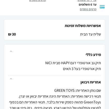
עד 6 תשלומים
פרטים נוספים
אפשרויות משלוח זמינות
שליח עד הבית
30 ₪
מידע כללי
תיק אורטופדי בעל 3 תאים
אחריות ויבואן
שם נותן האחריות: GREEN TOYS
תנאי רכישה ואחריות: האחריות הינה אחריות יבואן או יצרן.
GreenToys מהווה כספק שירות בלבד. תנאי האחריות הם בכפוף
לתנאיו והחלטתו של היבואן בארץ. פגיעה פיזית , נזק פיזי או שבר