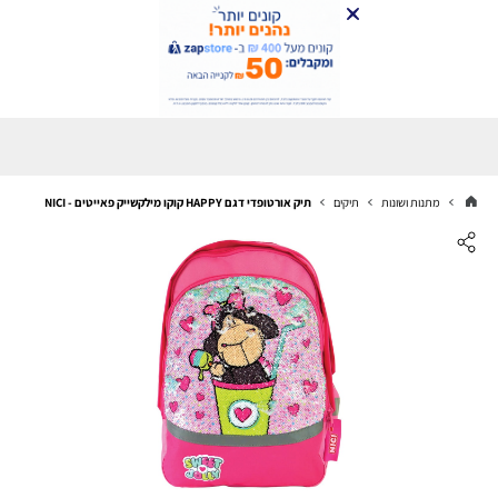
מתנות ושונות
תיקים
תיק אורטופדי דגם HAPPY קוקו מילקשייק פאייטים - NICI