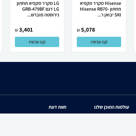
Hisense מקרר ‏מקפיא
LG מקרר מקפיא תחתון
תחתון Hisense RB70-
LG דגם GRB-479BF
SKI יבואן ר...
נירוסטה מוברש...
3,401
5,078
₪
₪
קנו עכשיו
קנו עכשיו
עולמות התוכן שלנו
חוות דעת
תיירות
iPhone 17
סופרמרקטים
Galaxy S26 Ultra SM-S94
מוצרים מבוקשים
iPhone 17 Pro