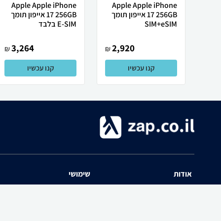
Apple Apple iPhone
Apple Apple iPhone
17 256GB אייפון תומך
17 256GB אייפון תומך
SIM+eSIM
E-SIM בלבד
3,264
2,920
₪
₪
קנו עכשיו
קנו עכשיו
אודות
שימושי
השוואת מחירים zap אודות
שאלות ותשובות
תנאי שימוש
מדריך חנויות
האיזור האישי
נפילת מחירים