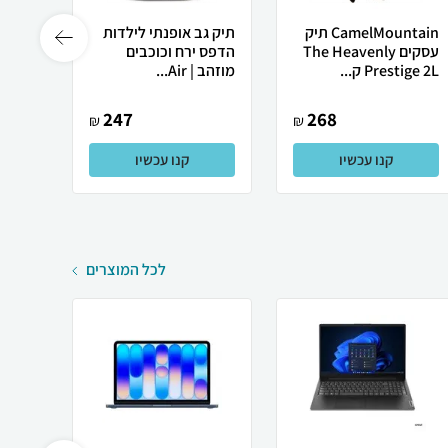
CamelMountain תיק
תיק גב אופנתי לילדות
עסקים The Heavenly
הדפס ירח וכוכבים
אדידס
Prestige 2L ק...
מוזהב | Air...
ממוחזר DAS
247
268
₪
₪
קנו עכשיו
קנו עכשיו
לכל המוצרים