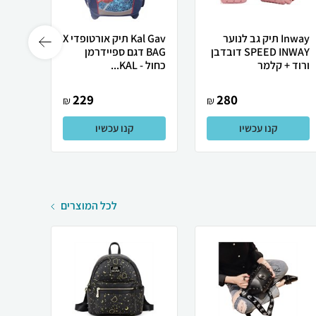
Inway תיק גב לנוער
Kal Gav תיק אורטופדי X
SPEED INWAY דובדבן
BAG דגם ספיידרמן
ורוד + קלמר
כחול - KAL...
אובר 
229
280
₪
₪
קנו עכשיו
קנו עכשיו
לכל המוצרים