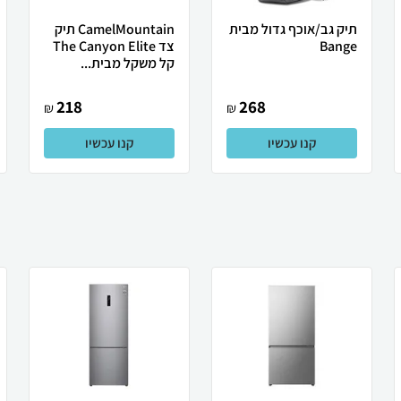
תיק גב/אוכף גדול מבית
CamelMountain תיק
Bange
צד The Canyon Elite
קל משקל מבית...
218
268
₪
₪
קנו עכשיו
קנו עכשיו