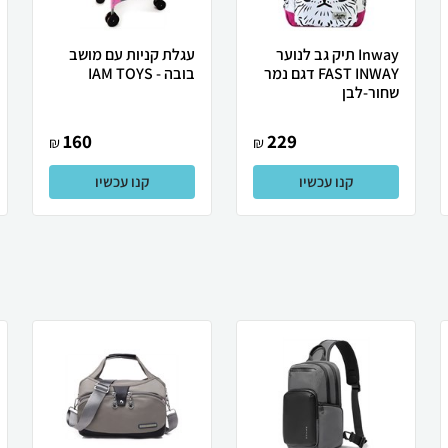
Inway תיק גב לנוער
עגלת קניות עם מושב
FAST INWAY דגם נמר
בובה - IAM TOYS
שחור-לבן
160
229
₪
₪
קנו עכשיו
קנו עכשיו