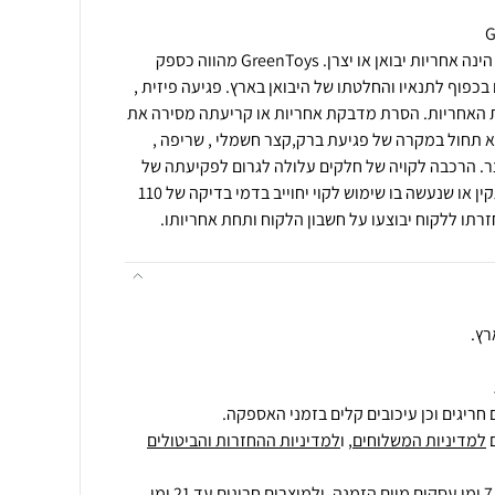
תנאי רכישה ואחריות: האחריות הינה אחריות יבואן או יצרן. GreenToys מהווה כספק
בכפוף לתנאיו והחלטתו של היבואן בארץ. פגיעה פיזית ,
עת האחריות. הסרת מדבקת אחריות או קריעתה מסירה את
א תחול במקרה של פגיעת ברק,קצר חשמלי , שריפה ,
צר. הרכבה לקויה של חלקים עלולה לגרום לפקיעתה של
האחריות. מוצר שיבדק וימצא תקין או שנעשה בו שימוש לקוי יחוייב בדמי בדיקה של 110
רתו ללקוח יבוצעו על חשבון הלקוח ותחת אחריותו.
רץ.
חריגים וכן עיכובים קלים בזמני האספקה.
למדיניות המשלוחים
, ו
למדיניות ההחזרות והביטולים
ולמוצרים חריגים
עד 21 ימי