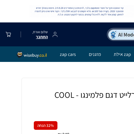
שלום אורח,
התחבר
zap אילת
מזגנים
zap cars
ט דגם פלמינגו - COOL
% הנחה
32