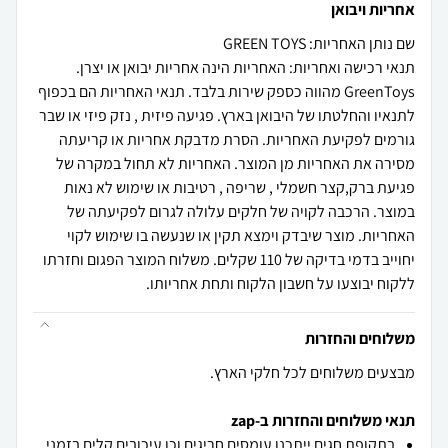
אחריות ויבואן
שם נותן האחריות: GREEN TOYS
תנאי רכישה ואחריות: האחריות הינה אחריות יבואן או יצרן.
GreenToys מהווה כספק שירות בלבד. תנאי האחריות הם בכפוף
לתנאיו והחלטתו של היבואן בארץ. פגיעה פיזית , נזק פיזי או שבר
גורמים לפקיעת האחריות. הסרת מדבקת אחריות או קריעתה
מסירה את האחריות מן המוצר. האחריות לא תחול במקרה של
פגיעת ברק,קצר חשמלי , שריפה , רטיבות או שימוש לא נאות
במוצר. הרכבה לקויה של חלקים עלולה לגרום לפקיעתה של
האחריות. מוצר שיבדק וימצא תקין או שנעשה בו שימוש לקוי
יחוייב בדמי בדיקה של 110 שקלים. משלוח המוצר הפגום וחזרתו
ללקוח יבוצעו על חשבון הלקוח ותחת אחריותו.
משלוחים והחזרות
מבצעים משלוחים לכל חלקי הארץ.
תנאי משלוחים והחזרות ב-zap
בתקופת חגים ייתכנו עומסים חריגים וכן עיכובים קלים בזמני