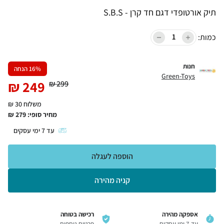
תיק אורטופדי דגם חד קרן - S.B.S
כמות:
חנות
% הנחה
16
Green-Toys
₪
249
₪
299
משלוח 30 ₪
מחיר סופי:
279
₪
עד
7
ימי עסקים
הוספה לעגלה
קניה מהירה
אספקה מהירה
רכישה בטוחה
עד 7 ימי עסקים
פרטים נוספים