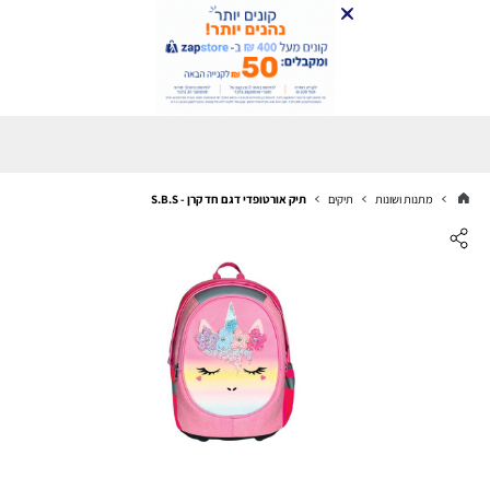
מתנות ושונות
תיקים
תיק אורטופדי דגם חד קרן - S.B.S