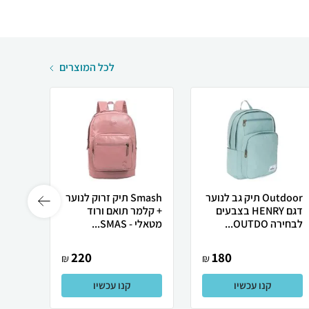
לכל המוצרים
Outdoor תיק גב לנוער
Smash תיק זרוק לנוער
דגם HENRY בצבעים
+ קלמר תואם ורוד
לבחירה OUTDO...
מטאלי - SMAS...
גולד - SM.
220
180
₪
₪
קנו עכשיו
קנו עכשיו