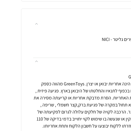
תנאי רכישה ואחריות: האחריות הינה אחריות יבואן או יצרן. GreenToys מהווה כספק
בכפוף לתנאיו והחלטתו של היבואן בארץ. פגיעה פיזית ,
עת האחריות. הסרת מדבקת אחריות או קריעתה מסירה את
א תחול במקרה של פגיעת ברק,קצר חשמלי , שריפה ,
צר. הרכבה לקויה של חלקים עלולה לגרום לפקיעתה של
האחריות. מוצר שיבדק וימצא תקין או שנעשה בו שימוש לקוי יחוייב בדמי בדיקה של 110
רתו ללקוח יבוצעו על חשבון הלקוח ותחת אחריותו.