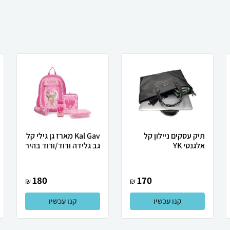
תיק עסקים ניילון קל
Kal Gav מארז גן גילי קל
אלגנטי YK
גב גלידה ורוד/ורוד בהיר
180
170
₪
₪
קנו עכשיו
קנו עכשיו