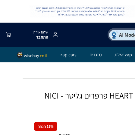
שלום אורח,
התחבר
zap אילת
מזגנים
zap cars
N
% הנחה
11