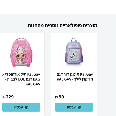
מוצרים פופולאריים נוספים מהחנות
Kal Gav תיק גן דור דגם
Kal Gav תיק אורטופדי X
חד קרן לילך - KAL GAV
BAG דגם LOL לבבות -
KAL GAV
229
90
₪
₪
קנו עכשיו
קנו עכשיו