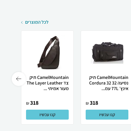
לכל המוצרים
CamelMountain תיק
CamelMountain תיק
נסיעה Cordura 32 32
צד The Layer Leather
אינץ׳ 77L עמ...
מעור אמיתי ...
S
318
318
₪
₪
קנו עכשיו
קנו עכשיו