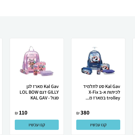
Kal Gav סט לתלמיד
Kal Gav מארז לגן
לכיתות א-ב X-Fix
GILLY דגם LOL BOW
trolley במארז מ...
סגול - KAL GAV
110
380
₪
₪
קנו עכשיו
קנו עכשיו