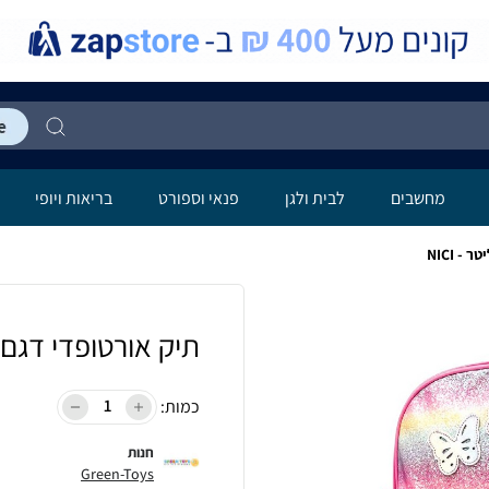
מחשבים
לבית ולגן
פנאי וספורט
בריאות ויופי
תיק אורטופדי דגם HEART פרפרים גליטר - ICI
כמות:
חנות
Green-Toys