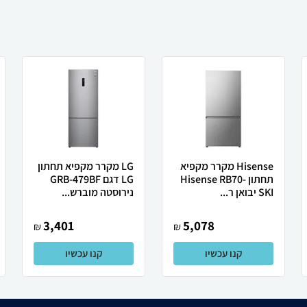
Hisense מקרר ‏מקפיא
LG מקרר מקפיא תחתון
תחתון Hisense RB70-
LG דגם GRB-479BF
SKI יבואן ר...
נירוסטה מוברש...
3,401
5,078
₪
₪
קנו עכשיו
קנו עכשיו