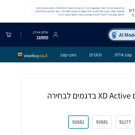
שלום אורח,
התחבר
zap אילת
מזגנים
zap cars
תיק גב מודפס דגם XD Active בדגמים לבחירה
92682
92681
91177