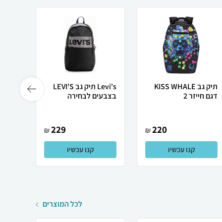
תיק גב KISS WHALE
Levi's תיק גב LEVI'S
דגם חייזר 2
בצבעים לבחירה
דגם במבי
229
220
₪
₪
קנו עכשיו
קנו עכשיו
לכל המוצרים