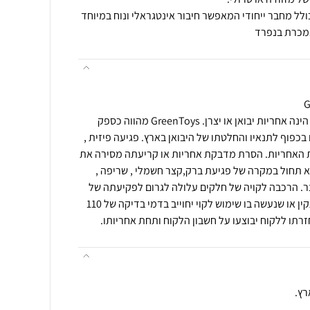
לל מחבר ייחודי המאפשר חיבור אינטגראלי ונוח במיוחד
מכרת בנפרד
תנאי רכישה ואחריות: האחריות הינה אחריות יבואן או יצרן. GreenToys מהווה כספק
בכפוף לתנאיו והחלטתו של היבואן בארץ. פגיעה פיזית ,
עת האחריות. הסרת מדבקת אחריות או קריעתה מסירה את
א תחול במקרה של פגיעת ברק,קצר חשמלי , שריפה ,
צר. הרכבה לקויה של חלקים עלולה לגרום לפקיעתה של
האחריות. מוצר שיבדק וימצא תקין או שנעשה בו שימוש לקוי יחוייב בדמי בדיקה של 110
רתו ללקוח יבוצעו על חשבון הלקוח ותחת אחריותו.
רץ.