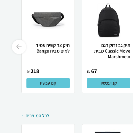
תיק גב זרוק דגם
תיק צד קשיח עמיד
תיק ג
Classic Move מבית
למים מבית Bange
למים 30 ליט
Marshmelo
218
67
₪
₪
קנו עכשיו
קנו עכשיו
לכל המוצרים