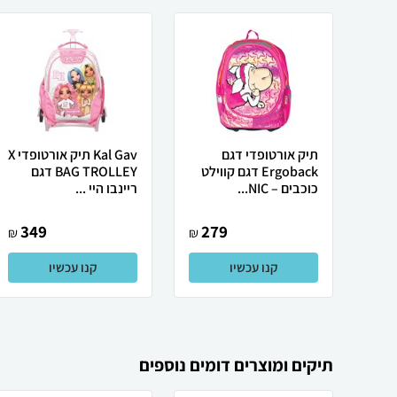
תיק אורטופדי דגם
Kal Gav תיק אורטופדי X
Ergoback דגם קווילט
BAG TROLLEY דגם
כוכבים – NIC...
ריינבו היי ...
349
279
₪
₪
קנו עכשיו
קנו עכשיו
תיקים ומוצרים דומים נוספים