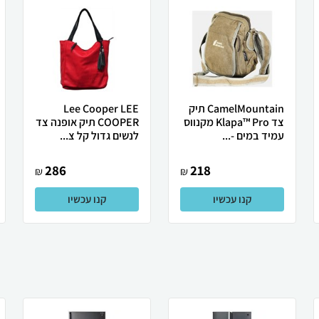
CamelMountain תיק
Lee Cooper LEE
צד Klapa™ Pro מקנווס
COOPER תיק אופנה צד
עמיד במים -...
לנשים גדול קל צ...
286
218
₪
₪
קנו עכשיו
קנו עכשיו