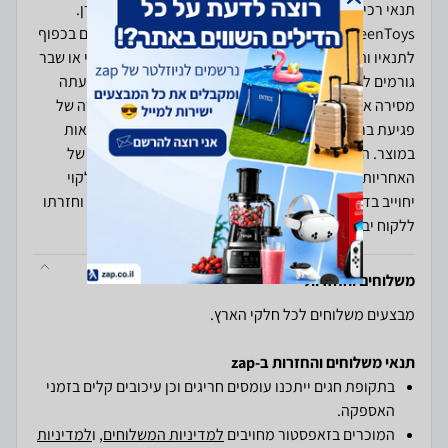
תנאי רכישה ואחריות: האחריות הינה אחריות יבואן או יצרן.
GreenToys מהווה כספק שירות בלבד. תנאי האחריות הם בכפוף
לתנאיו והחלטתו של היבואן בארץ. פגיעה פיזית , נזק פיזי או שבר
גורמים לפקיעת האחריות. הסרת מדבקת אחריות או קריעתה
מסירה את האחריות מן המוצר. האחריות לא תחול במקרה של
פגיעת ברק,קצר חשמלי , שריפה , רטיבות או שימוש לא נאות
במוצר. הרכבה לקויה של חלקים עלולה לגרום לפקיעתה של
האחריות. מוצר שיבדק וימצא תקין או שנעשה בו שימוש לקוי
יחוייב בדמי בדיקה של 110 שקלים. משלוח המוצר הפגום וחזרתו
ללקוח יבוצעו על חשבון הלקוח ותחת אחריותו.
משלוחים והחזרות
מבצעים משלוחים לכל חלקי הארץ.
תנאי משלוחים והחזרות ב-zap
בתקופת חגים ייתכנו עומסים חריגים וכן עיכובים קלים בזמני
האספקה.
המוכרים בזאפסטור מחויבים
למדיניות המשלוחים
, ו
למדיניות