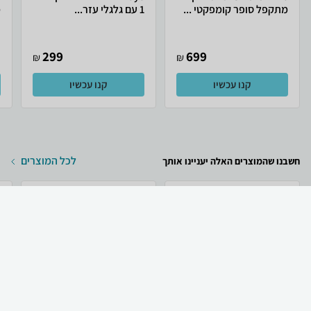
מתקפל סופר קומפקטי ...
1 עם גלגלי עזר...
מ
299
699
₪
₪
קנו עכשיו
קנו עכשיו
לכל המוצרים
חשבנו שהמוצרים האלה יעניינו אותך
₪
1,350
₪
1,269
קניה מהירה
הוספה לעגלה
30 ₪ למשלוח
Apple טלפון סלולרי
Apple Apple iPhone 17
Apple iPhone 17
256GB אייפון יבואן...
ש