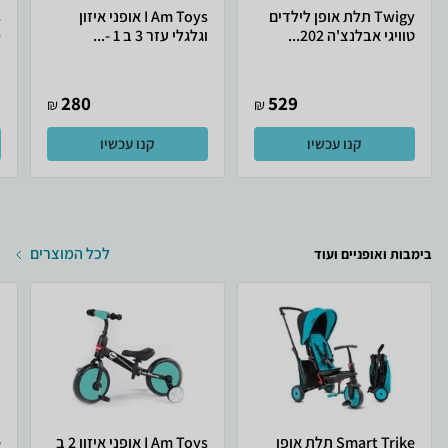
Twigy תלת אופן לילדים
I Am Toys אופני איזון
טוויגי אבלנצ'ה 202...
וגלגלי עזר 3 ב 1 -...
מ
280
529
₪
₪
קנו עכשיו
קנו עכשיו
לכל המוצרים
בימבות ואופניים ועוד
Smart Trike תלת אופן
I Am Toys אופני איזון 2 ב