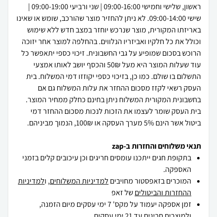
ראשון, שלישי וחמישי 09:00-16:00 | שני ורביעי 09:00-19:00 |
שישי 09:00-14:00. לא ניתן להחזיר מוצר שהורכב, שומש או שאינו
באריזתו המקורית, מוצר שנרכש יוחזר במצב חדש ללא שימוש
וכולל את כל חלקיו ואביזריו הנלווים. בהחלפה למוצר אחר יזוכה
הרוכש בסכום שמופיע על גבי החשבונית. זיכוי כספי יתאפשר כל
עוד שעלות המוצר היא מעל 50₪ והכסף יושב לאותו אמצעי
התשלום בו שולם. כמו כן, בזיכוי כספי יקוזזו דמי המשלוח. בית
העסק רשאי לקזז מסכום ההחזר את עלות המשלוח גם אם
בחשבונית המקורית המשלוח ניתן בחינם כחלק ממחיר המוצר.
בית העסק שומר לעצמו את הזכות לנכות מסכום ההחזר דמי
ביטול אשר הינם 5% מערך העסקה או 100₪, הנמוך מביניהם.
תנאי משלוחים והחזרות ב-zap
בתקופת חגים ייתכנו עומסים חריגים וכן עיכובים קלים בזמני
האספקה.
המוכרים בזאפסטור מחויבים
למדיניות המשלוחים
, ו
למדיניות
ההחזרות והביטולים
של זאפ
זמן אספקה יעמוד על מקס' 7 ימי עסקים מיום הזמנה,
ולמוצרים חריגים
עד 21 ימי עסקים .