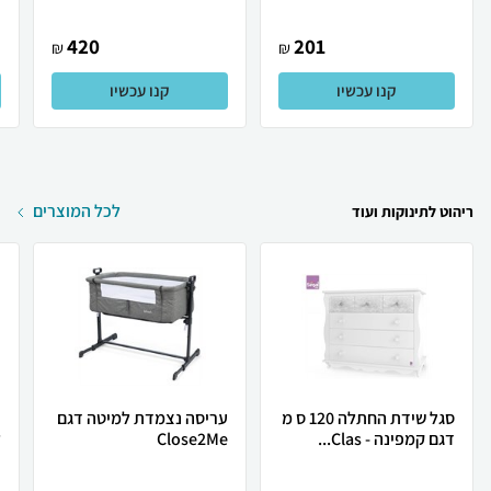
420
201
₪
₪
קנו עכשיו
קנו עכשיו
לכל המוצרים
ריהוט לתינוקות ועוד
סגל שידת החתלה 120 ס מ
עריסה נצמדת למיטה דגם
ר
דגם קמפינה - Clas...
Close2Me
ל