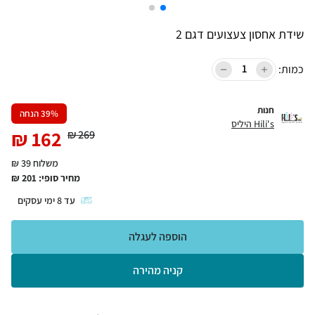
שידת אחסון צעצועים דגם 2
כמות:
חנות
% הנחה
39
Hili's היליס
₪
162
₪
269
משלוח 39 ₪
מחיר סופי:
201
₪
עד
8
ימי עסקים
הוספה לעגלה
קניה מהירה