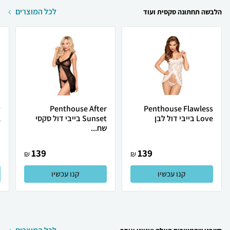
לכל המוצרים
הלבשה תחתונה סקסית ועוד
y
Penthouse After
Penthouse Flawless
Love בייבי דול לבן
Sunset בייבי דול סקסי
l
שח...
139
139
₪
₪
קנו עכשיו
קנו עכשיו