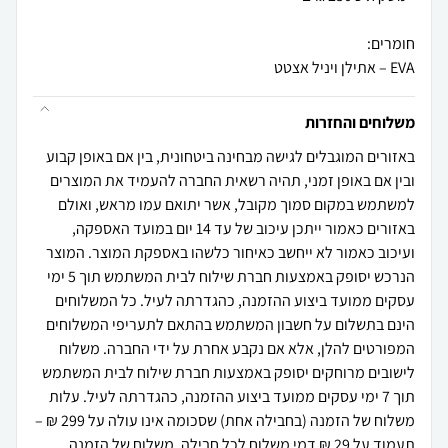
EVA – אתילן ויניל אצטט
משלוחים והחזרות
באזורים המוגבלים לגישה מבחינה ביטחונית, בין אם באופן קבוע
ובין אם באופן זמני, תהיה רשאית החברה להעמיד את המוצרים
למשתמש במקום סמוך מקובל, אשר יתואם עמו מראש, ואולם
באזורים כאמור ייתכן עיכוב של עד 14 יום במועד האספקה,
ועיכוב כאמור לא ייחשב כאיחור כלשהו באספקת המוצר. המוצר
הנרכש יסופק באמצעות חברת שילוח לבית המשתמש תוך 5 ימי
עסקים ממועד ביצוע ההזמנה, כהגדרתה לעיל. כל המשלוחים
הינם בתשלום על חשבון המשתמש בהתאם לתעריפי המשלוחים
המפורטים להלן, אלא אם נקבע אחרת על ידי החברה. משלוח
לישובים מרוחקים יסופק באמצעות חברת שילוח לבית המשתמש
תוך 7 ימי עסקים ממועד ביצוע ההזמנה, כהגדרתה לעיל. עלות
משלוח של הזמנה (בחבילה אחת) שסכומה אינו עולה על 299 ₪ –
תעמוד על 29 ₪ דמי משלוח לכל חבילה. משלוח של הזמנה