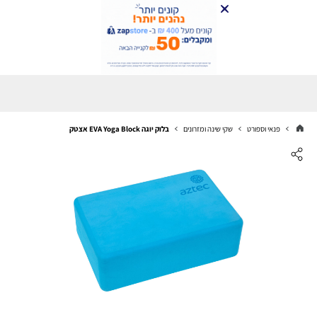
פנאי וספורט
שקי שינה ומזרונים
בלוק יוגה EVA Yoga Block אצטק