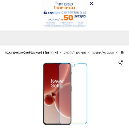
חשמל ואלקטרוניקה
מגני מסך לסלולריים
[4 יחידות] OnePlus Nord 3 מגן מסך נאנו זכוכית 9H סקרין מובייל