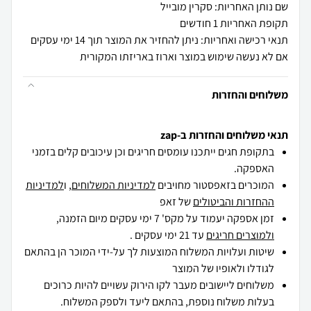
שם נותן האחריות: סקרין מובייל
תקופת האחריות 1 חודשים
תנאי רכישה ואחריות: ניתן להחזיר את המוצר תוך 14 ימי עסקים
אם לא נעשה שימוש במוצר וארוז באריזתו המקורית
משלוחים והחזרות
תנאי משלוחים והחזרות ב-zap
בתקופת חגים ייתכנו עומסים חריגים וכן עיכובים קלים בזמני
האספקה.
המוכרים בזאפסטור מחויבים
למדיניות המשלוחים
, ו
למדיניות
ההחזרות והביטולים
של זאפ
זמן אספקה יעמוד על מקס' 7 ימי עסקים מיום הזמנה,
ולמוצרים חריגים
עד 21 ימי עסקים .
שיטות ועלויות המשלוח המוצעות לך על-ידי המוכר הן בהתאם
לגודלו ולאופיו של המוצר
משלוחים ליישובים מעבר לקו הירוק עשויים להיות כרוכים
בעלות משלוח נוספת, בהתאם ליעד ולספק המשלוח.