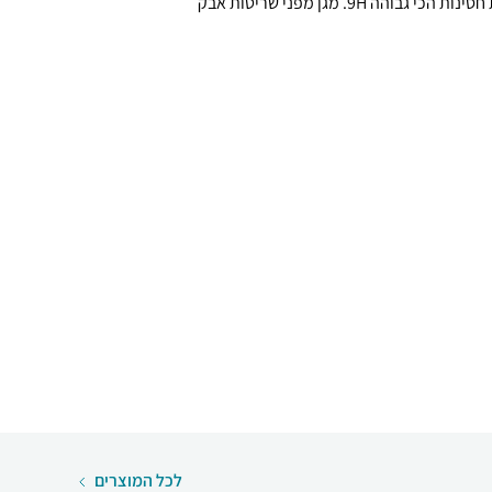
מערך ההגנה שלו, מגן על המסך ברמת חסינות הכי גבוהה 9H. מגן מפני שריטות אבק
לכל המוצרים