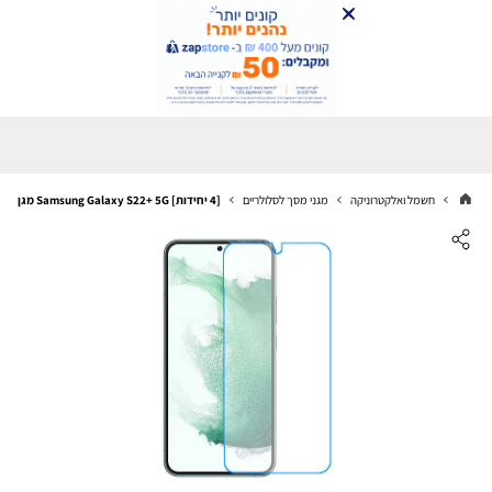
חשמל ואלקטרוניקה
מגני מסך לסלולריים
[4 יחידות] Samsung Galaxy S22+ 5G מגן מסך נאנו זכוכית 9H סקרין מובייל