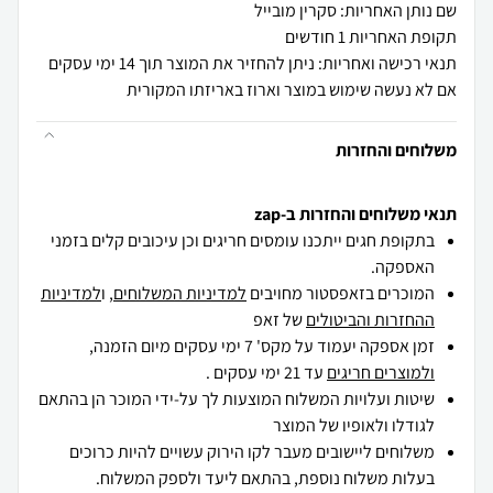
שם נותן האחריות: סקרין מובייל
תקופת האחריות 1 חודשים
תנאי רכישה ואחריות: ניתן להחזיר את המוצר תוך 14 ימי עסקים
אם לא נעשה שימוש במוצר וארוז באריזתו המקורית
משלוחים והחזרות
תנאי משלוחים והחזרות ב-zap
בתקופת חגים ייתכנו עומסים חריגים וכן עיכובים קלים בזמני
האספקה.
המוכרים בזאפסטור מחויבים
למדיניות המשלוחים
, ו
למדיניות
ההחזרות והביטולים
של זאפ
זמן אספקה יעמוד על מקס' 7 ימי עסקים מיום הזמנה,
ולמוצרים חריגים
עד 21 ימי עסקים .
שיטות ועלויות המשלוח המוצעות לך על-ידי המוכר הן בהתאם
לגודלו ולאופיו של המוצר
משלוחים ליישובים מעבר לקו הירוק עשויים להיות כרוכים
בעלות משלוח נוספת, בהתאם ליעד ולספק המשלוח.