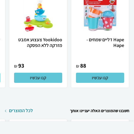
Hape דליים שמחים -
Yookidoo צעצוע אמבט
Hape
מזרקה ללא הפסקה
כ
93
88
₪
₪
קנו עכשיו
קנו עכשיו
לכל המוצרים
חשבנו שהמוצרים האלה יעניינו אותך
₪
59
קניה מהירה
הוספה לעגלה