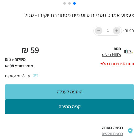
צעצוע אמבט מטריית טווס מים מסתובבת יוקידו - סגול
כמות:
₪
59
חנות
Hili's היליס
משלוח 39 ₪
נותרו
4
יחידות במלאי
מחיר סופי:
98
₪
עד
8
ימי עסקים
הוספה לעגלה
קניה מהירה
רכישה בטוחה
פרטים נוספים