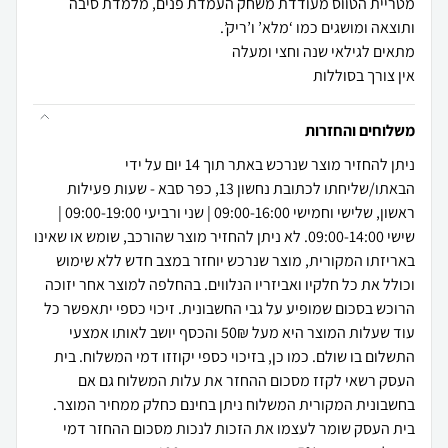
מטריית הטווס מעודדת משחק העמדת פנים, מלמדת סיבה
אין צורך בסוללות
משלוחים והחזרות
ניתן להחזיר מוצר שנרכש באתר תוך 14 יום על ידי
הבאתו/שליחתו לכתובת נחשון 13, כפר סבא - שעות פעילות
ראשון, שלישי וחמישי 09:00-16:00 | שני ורביעי 09:00-19:00 |
שישי 09:00-14:00. לא ניתן להחזיר מוצר שהורכב, שומש או שאינו
באריזתו המקורית, מוצר שנרכש יוחזר במצב חדש ללא שימוש
וכולל את כל חלקיו ואביזריו הנלווים. בהחלפה למוצר אחר יזוכה
הרוכש בסכום שמופיע על גבי החשבונית. זיכוי כספי יתאפשר כל
עוד שעלות המוצר היא מעל 50₪ והכסף יושב לאותו אמצעי
התשלום בו שולם. כמו כן, בזיכוי כספי יקוזזו דמי המשלוח. בית
העסק רשאי לקזז מסכום ההחזר את עלות המשלוח גם אם
בחשבונית המקורית המשלוח ניתן בחינם כחלק ממחיר המוצר.
בית העסק שומר לעצמו את הזכות לנכות מסכום ההחזר דמי