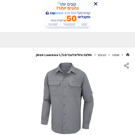
אופנה
כובעים
חולצת טיולים לגברים Lawrence L/S אצטק