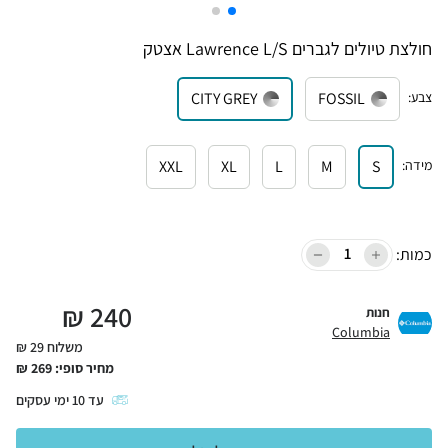
חולצת טיולים לגברים Lawrence L/S אצטק
צבע
:
FOSSIL
CITY GREY
מידה
:
S
M
L
XL
XXL
כמות:
₪
240
חנות
Columbia
משלוח 29 ₪
מחיר סופי:
269
₪
עד
10
ימי עסקים