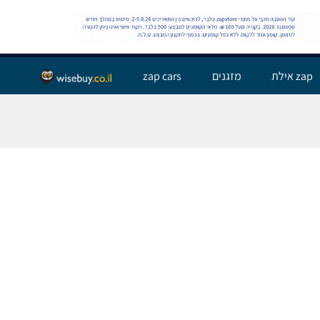
שלום אורח,
התחבר
zap אילת
מזגנים
zap cars