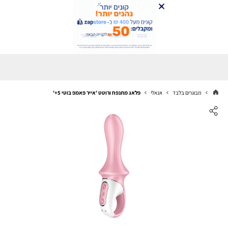
מבוגרים בלבד
אנאלי
פלאג מתנפח ורוטט 'אייר פאמפ בוטי 5+'