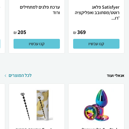
Satisfyer פלאג
ערכת פלגים למתחילים
מ
רוטט/מסתובב ואפליקציה
ורוד
ו
'רו...
205
369
₪
₪
קנו עכשיו
קנו עכשיו
לכל המוצרים
אנאלי ועוד