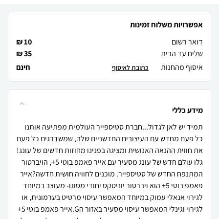
אפשרויות משלוח זמינות
דואר רשום
10 ₪
שליח עד הבית
35 ₪
איסוף מהחנות
חינם
כתובת לאיסוף
מידע כללי
תמיד יש לאן לגדול...חברת סטיספייר העולמית מפתיעה אותנו
כל פעם מחדש עם העיצובים החדשניים שלה, שמשדרגים כל פעם
את חווית ההנאה האנושית ומציגה בפנינו מחוזות חדשים של עונג!
גלו עולם חדש של עונג מסעיר עם אייר פאמפ בוטי 5+, הויברטור
המתנפח החדש של סטיספייר. מוכנים לחוויה חושית חדשה?אייר
פאמפ בוטי 5+ הוא ויברטור יוניסקס יחודי מסוגו- מעוצב במיוחד
לגירוי אנאלי עמוק במיוחד המאפשר עיסוי מרטיט בערמונית, או
לגירוי וגינלי המאפשר עיסוי מסעיר באזור הG.אייר פאמפ בוטי 5+