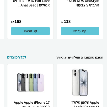
SexStyle פלאג אנאלי
Fun Love שרשרת חרוזים
מתכתי S צבעוני
אנאלים | Anal Bead...
E
168
118
₪
₪
קנו עכשיו
קנו עכשיו
לכל המוצרים
חשבנו שהמוצרים האלה יעניינו אותך
Apple טלפון סלולרי
Apple Apple iPhone 17
Apple iPhone 17
256GB אייפון תומך ...
ש