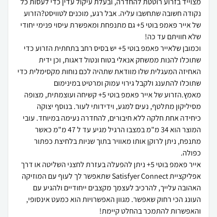
מצוייד בזרוע רוטטת להחדרה, ובעלת עיקול עדין כדי לעסות כל
נקודה חשובה שתחשבו עליה. אבל רגע, מוכנים לטוויסט?הזרוע
של אייר פאמפ בוטי 5+ גם מתנפחת ומאפשרת עיסוי פנימי יחודי
וכמובן שלאייר פאמפ בוטי 5+ יש בסיס רחב בתחתית הזרוע כדי
שתוכלו להנות ממשחק אנאלי בטוח ונטול דאגות, וכן ידית
האחיזה המעגלית שלו מוודאת שתהיה לכם נוחות מקסימלית כדי
שתוכלו להתענג ולקבל גירוי עמוק ומרטיט במינימום
מאמץ.הזרוע של אייר פאמפ בוטי 5+ קשיחה ועוצמתית, מצופה
מסיליקון מתלטף, נעים למגע, וידידותי לעור. בנוסף יצוקה
כיחידה אחת חלקה ללא חיבורים, להחדרה נעימה במיוחד. עובי
המוצר הוא 34 מ"מ במצבו הרגיל מגיע עד ל 47 מ"מ כאשר
מתנפח, ניתן לרוקן אותו מאוויר בתוך שניות בלחיצת כפתור
אייר פאמפ בוטי 5+ ניתן להפעלה בעזרת לחצני השליטה או דרך
אפליקציית Satisfyer Connect שתאפשר לך לעוף עם המוזיקה
האהובה עלייך, להרכיב לעצמך מקצבים ייחודיים ולהגיע עם
העונג הכי רחוק שאפשר. מגוון האפשרויות הוא כמעט אינסופי,