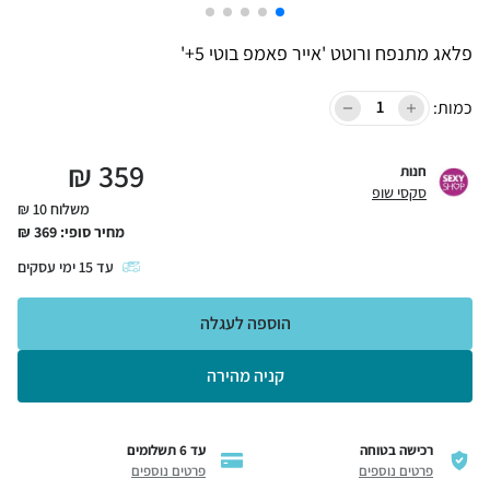
פלאג מתנפח ורוטט 'אייר פאמפ בוטי 5+'
כמות:
₪
359
חנות
סקסי שופ
משלוח 10 ₪
מחיר סופי:
369
₪
עד
15
ימי עסקים
הוספה לעגלה
קניה מהירה
רכישה בטוחה
עד 6 תשלומים
פרטים נוספים
פרטים נוספים